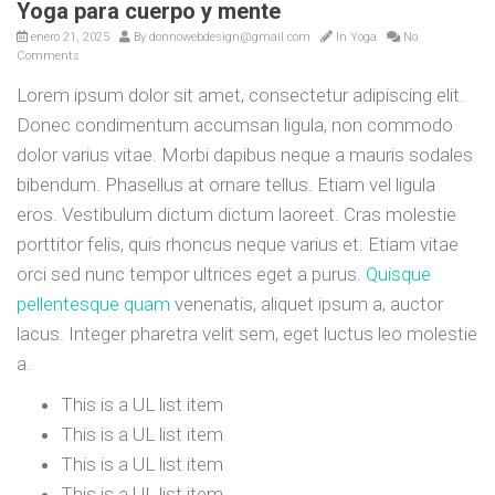
Yoga para cuerpo y mente
enero 21, 2025
By
donnowebdesign@gmail.com
In
Yoga
No
Comments
Lorem ipsum dolor sit amet, consectetur adipiscing elit.
Donec condimentum accumsan ligula, non commodo
dolor varius vitae. Morbi dapibus neque a mauris sodales
bibendum. Phasellus at ornare tellus. Etiam vel ligula
eros. Vestibulum dictum dictum laoreet. Cras molestie
porttitor felis, quis rhoncus neque varius et. Etiam vitae
orci sed nunc tempor ultrices eget a purus.
Quisque
pellentesque quam
venenatis, aliquet ipsum a, auctor
lacus. Integer pharetra velit sem, eget luctus leo molestie
a.
This is a UL list item
This is a UL list item
This is a UL list item
This is a UL list item