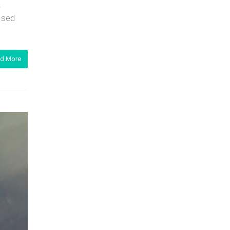
.
i sed
d More