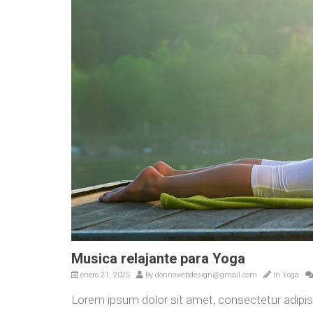
Musica relajante para Yoga
enero 21, 2025
By
donnowebdesign@gmail.com
In
Yoga
Lorem ipsum dolor sit amet, consectetur adip