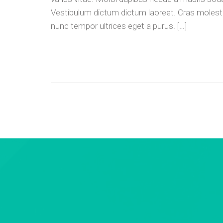
Vestibulum dictum dictum laoreet. Cras molestie 
nunc tempor ultrices eget a purus. […]