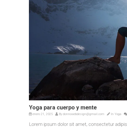
Yoga para cuerpo y mente
enero 21, 2025
By
donnowebdesign@gmail.com
In
Yoga
Lorem ipsum dolor sit amet, consectetur adip