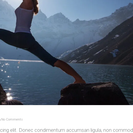
No Comments
iscing elit. Donec condimentum accumsan ligula, non commod