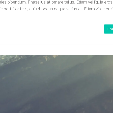
es bibendum. Phasellus at ornare tellus. Etiam vel ligula eros
porttitor felis, quis rhoncus neque varius et. Etiam vitae orc
Rea