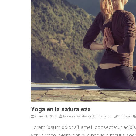
Yoga en la naturaleza
enero 21, 2025
By
donnowebdesign@gmail.com
In
Yoga
Lorem ipsum dolor sit amet, consectetur adip
varius vitae. Morbi dapibus neque a mauris sodal