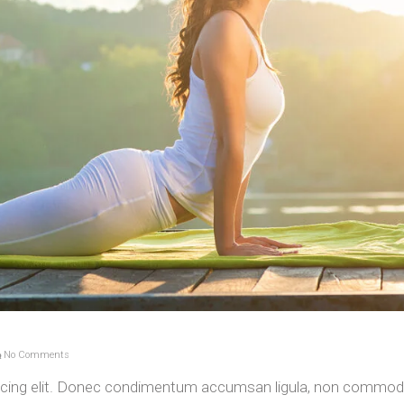
No Comments
iscing elit. Donec condimentum accumsan ligula, non commod