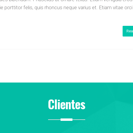
porttitor felis, quis rhoncus neque varius et. Etiam vitae orc
Rea
Clientes