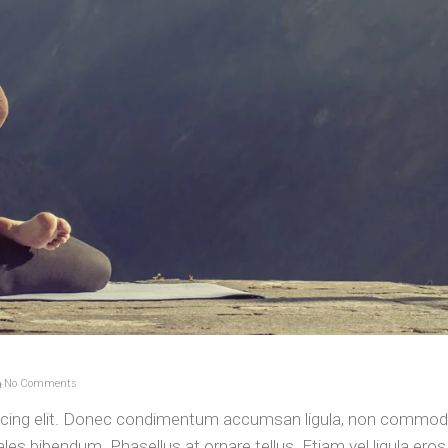
No Comments
iscing elit. Donec condimentum accumsan ligula, non commod
es bibendum. Phasellus at ornare tellus. Etiam vel ligula eros