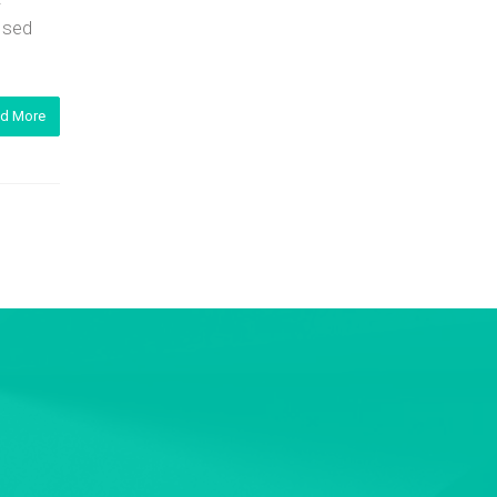
i sed
d More