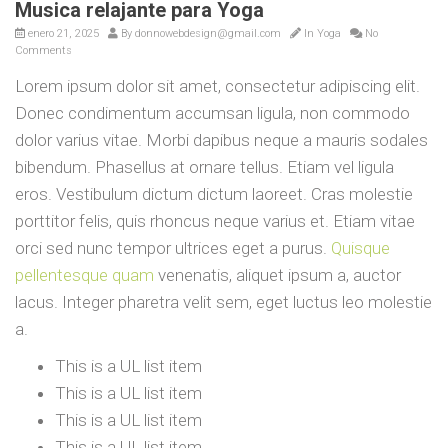
Musica relajante para Yoga
enero 21, 2025
By
donnowebdesign@gmail.com
In
Yoga
No
Comments
Lorem ipsum dolor sit amet, consectetur adipiscing elit.
Donec condimentum accumsan ligula, non commodo
dolor varius vitae. Morbi dapibus neque a mauris sodales
bibendum. Phasellus at ornare tellus. Etiam vel ligula
eros. Vestibulum dictum dictum laoreet. Cras molestie
porttitor felis, quis rhoncus neque varius et. Etiam vitae
orci sed nunc tempor ultrices eget a purus.
Quisque
pellentesque quam
venenatis, aliquet ipsum a, auctor
lacus. Integer pharetra velit sem, eget luctus leo molestie
a.
This is a UL list item
This is a UL list item
This is a UL list item
This is a UL list item