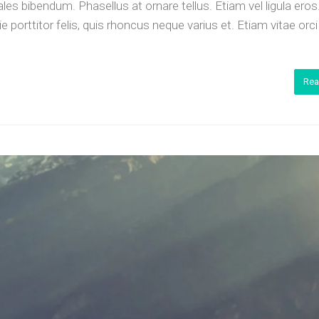
es bibendum. Phasellus at ornare tellus. Etiam vel ligula eros
porttitor felis, quis rhoncus neque varius et. Etiam vitae orc
Rea