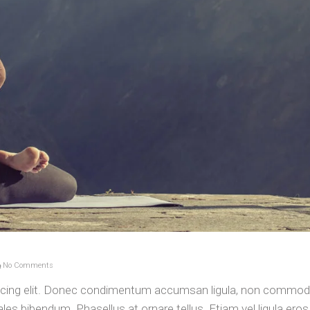
No Comments
iscing elit. Donec condimentum accumsan ligula, non commod
es bibendum. Phasellus at ornare tellus. Etiam vel ligula eros