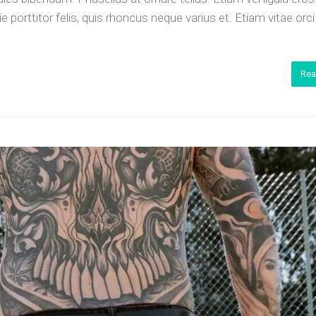
porttitor felis, quis rhoncus neque varius et. Etiam vitae orc
Rea