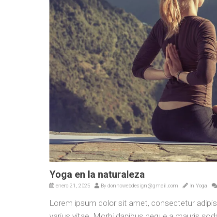
Yoga en la naturaleza
enero 21, 2025
By
donnowebdesign@gmail.com
In
Yoga
Lorem ipsum dolor sit amet, consectetur adip
varius vitae. Morbi dapibus neque a mauris sodal