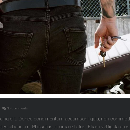
No Comments
iscing elit. Donec condimentum accumsan ligula, non commod
es bibendum. Phasellus at ornare tellus. Etiam vel ligula eros