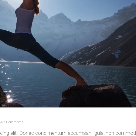
No Comments
iscing elit. Donec condimentum accumsan ligula, non commod