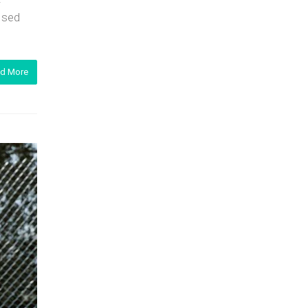
i sed
d More