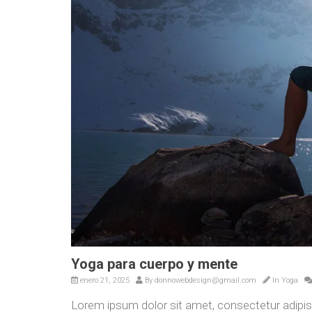
Yoga para cuerpo y mente
enero 21, 2025
By
donnowebdesign@gmail.com
In
Yoga
Lorem ipsum dolor sit amet, consectetur adip