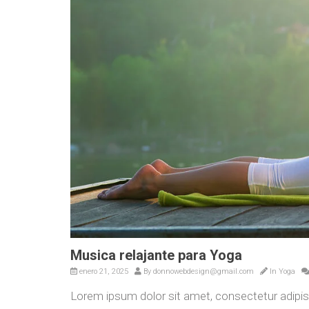
Musica relajante para Yoga
enero 21, 2025
By
donnowebdesign@gmail.com
In
Yoga
Lorem ipsum dolor sit amet, consectetur adip