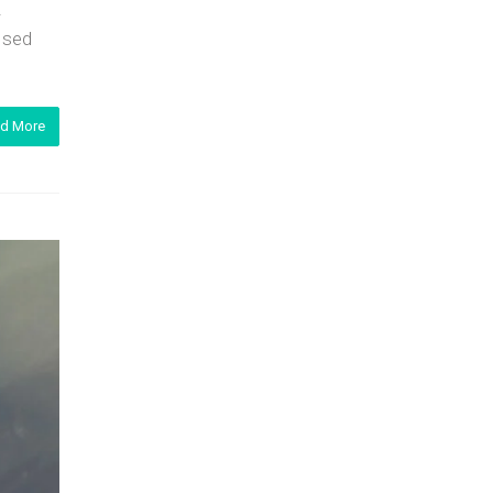
.
i sed
d More