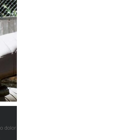
o dolor
.