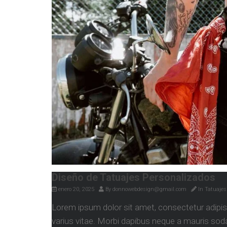
Diseño de Tatuajes Personalizados
enero 20, 2025
By
donnowebdesign@gmail.com
In
Tatuajes
Lorem ipsum dolor sit amet, consectetur adip
varius vitae. Morbi dapibus neque a mauris sodal