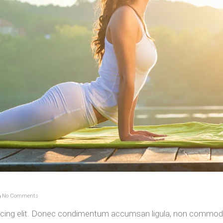
No Comments
iscing elit. Donec condimentum accumsan ligula, non commod