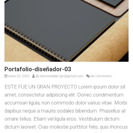
Portafolio-diseñador-03
enero 22, 2025
By
donnowebdesign@gmail.com
No Comments
ESTE FUE UN GRAN PROYECTO Lorem ipsum dolor sit
amet, consectetur adipiscing elit. Donec condimentum
accumsan ligula, non commodo dolor varius vitae. Morbi
dapibus neque a mauris sodales bibendum. Phasellus at
ornare tellus. Etiam vel ligula eros. Vestibulum dictum
dictum laoreet. Cras molestie porttitor felis, quis rhoncus