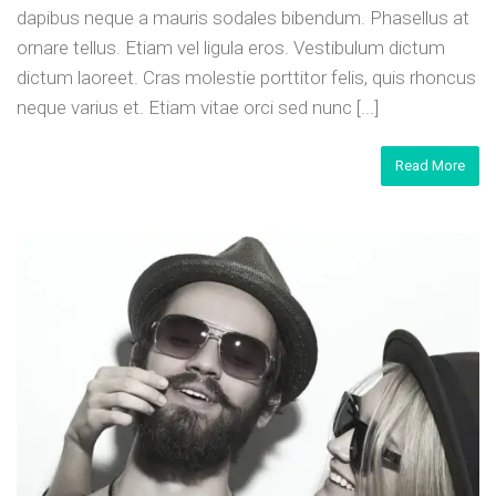
dapibus neque a mauris sodales bibendum. Phasellus at
ornare tellus. Etiam vel ligula eros. Vestibulum dictum
dictum laoreet. Cras molestie porttitor felis, quis rhoncus
neque varius et. Etiam vitae orci sed nunc [...]
Read More