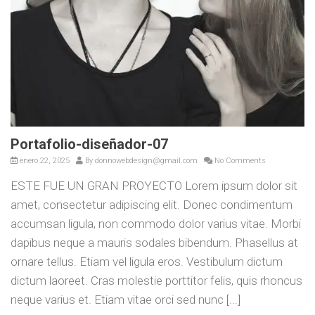
Portafolio-diseñador-07
enero 22, 2025
By
donnowebdesign@gmail.com
No Comments
ESTE FUE UN GRAN PROYECTO Lorem ipsum dolor sit
amet, consectetur adipiscing elit. Donec condimentum
accumsan ligula, non commodo dolor varius vitae. Morbi
dapibus neque a mauris sodales bibendum. Phasellus at
ornare tellus. Etiam vel ligula eros. Vestibulum dictum
dictum laoreet. Cras molestie porttitor felis, quis rhoncus
neque varius et. Etiam vitae orci sed nunc [...]