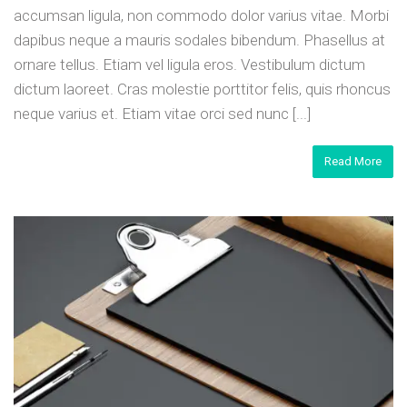
accumsan ligula, non commodo dolor varius vitae. Morbi
dapibus neque a mauris sodales bibendum. Phasellus at
ornare tellus. Etiam vel ligula eros. Vestibulum dictum
dictum laoreet. Cras molestie porttitor felis, quis rhoncus
neque varius et. Etiam vitae orci sed nunc [...]
Read More